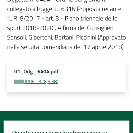
Per
collegato all’oggetto 6316 Proposta recante: 
i
media
“L.R. 8/2017 - art. 3 - Piano triennale dello 
sport 2018-2020”. A firma dei Consiglieri: 
Per
Sensoli, Gibertoni, Bertani, Piccinini (Approvato 
i
nella seduta pomeridiana del 17 aprile 2018)
cittadini
01_Odg_ 6404.pdf
(
PDF
-
328,6 KB
)
Quanto sono chiare le informazioni su