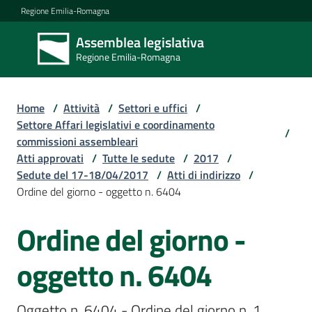
Vai al contenuto
Vai alla navigazione
Vai al footer
Regione Emilia-Romagna
Assemblea legislativa
Assemblea
Regione Emilia-Romagna
legislativa
Regione Emilia-
Romagna
Home
/
Attività
/
Settori e uffici
/
Settore Affari legislativi e coordinamento
/
commissioni assembleari
Assemblea
Atti approvati
/
Tutte le sedute
/
2017
/
Sedute del 17-18/04/2017
/
Atti di indirizzo
/
Ordine del giorno - oggetto n. 6404
Attività
Ordine del giorno -
Argomenti
oggetto n. 6404
Oggetto n. 6404 - Ordine del giorno n. 1 