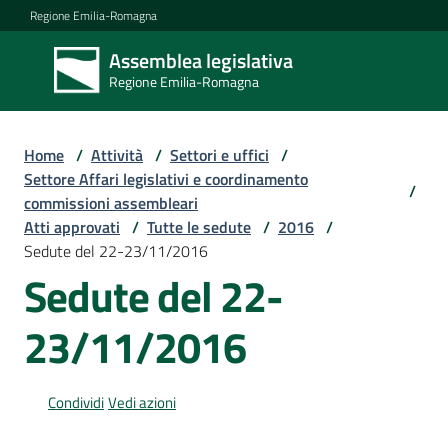
Vai al contenuto
Vai alla navigazione
Vai al footer
Regione Emilia-Romagna
Assemblea legislativa
Assemblea
Regione Emilia-Romagna
legislativa
Regione Emilia-
Romagna
Home
/
Attività
/
Settori e uffici
/
Settore Affari legislativi e coordinamento
/
commissioni assembleari
Assemblea
Atti approvati
/
Tutte le sedute
/
2016
/
Sedute del 22-23/11/2016
Sedute del 22-
Attività
23/11/2016
Argomenti
Condividi
Vedi azioni