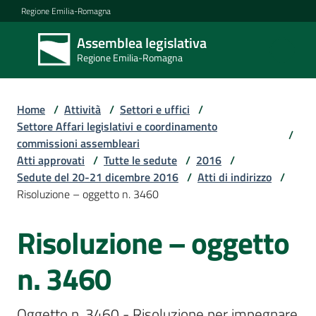
Vai al contenuto
Vai alla navigazione
Vai al footer
Regione Emilia-Romagna
Assemblea legislativa
Assemblea
Regione Emilia-Romagna
legislativa
Regione Emilia-
Romagna
Home
/
Attività
/
Settori e uffici
/
Settore Affari legislativi e coordinamento
/
commissioni assembleari
Assemblea
Atti approvati
/
Tutte le sedute
/
2016
/
Sedute del 20-21 dicembre 2016
/
Atti di indirizzo
/
Risoluzione – oggetto n. 3460
Attività
Risoluzione – oggetto
Argomenti
n. 3460
Oggetto n. 3460 - Risoluzione per impegnare 