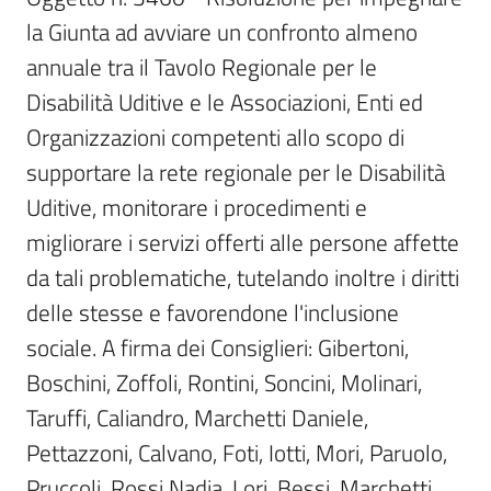
Per
la Giunta ad avviare un confronto almeno 
i
media
annuale tra il Tavolo Regionale per le 
Disabilità Uditive e le Associazioni, Enti ed 
Per
Organizzazioni competenti allo scopo di 
i
supportare la rete regionale per le Disabilità 
cittadini
Uditive, monitorare i procedimenti e 
migliorare i servizi offerti alle persone affette 
da tali problematiche, tutelando inoltre i diritti 
delle stesse e favorendone l'inclusione 
sociale. A firma dei Consiglieri: Gibertoni, 
Boschini, Zoffoli, Rontini, Soncini, Molinari, 
Taruffi, Caliandro, Marchetti Daniele, 
Pettazzoni, Calvano, Foti, Iotti, Mori, Paruolo, 
Pruccoli, Rossi Nadia, Lori, Bessi, Marchetti 