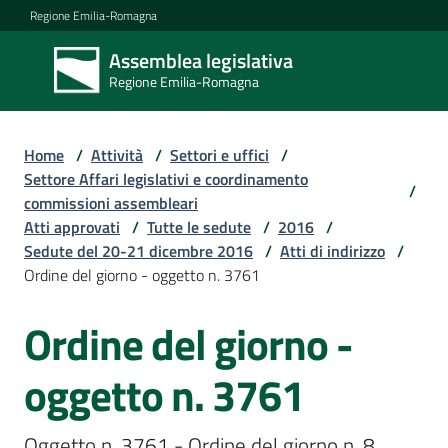
Vai al contenuto
Vai alla navigazione
Vai al footer
Regione Emilia-Romagna
Assemblea legislativa
Assemblea
Regione Emilia-Romagna
legislativa
Regione Emilia-
Romagna
Home
/
Attività
/
Settori e uffici
/
Settore Affari legislativi e coordinamento
/
commissioni assembleari
Assemblea
Atti approvati
/
Tutte le sedute
/
2016
/
Sedute del 20-21 dicembre 2016
/
Atti di indirizzo
/
Ordine del giorno - oggetto n. 3761
Attività
Ordine del giorno -
Argomenti
oggetto n. 3761
Oggetto n. 3761 - Ordine del giorno n. 8 