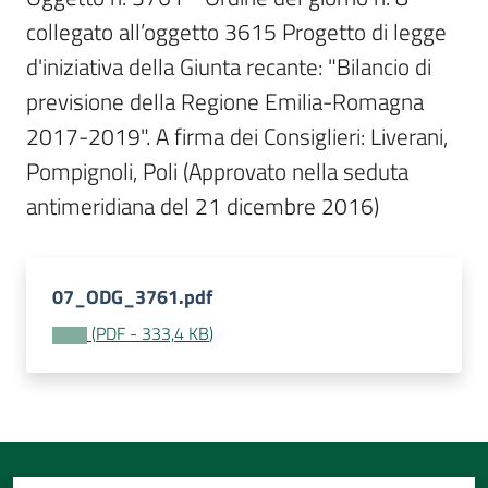
Per
collegato all’oggetto 3615 Progetto di legge 
i
media
d'iniziativa della Giunta recante: "Bilancio di 
previsione della Regione Emilia-Romagna 
Per
2017-2019". A firma dei Consiglieri: Liverani, 
i
Pompignoli, Poli (Approvato nella seduta 
cittadini
antimeridiana del 21 dicembre 2016)
07_ODG_3761.pdf
(
PDF
-
333,4 KB
)