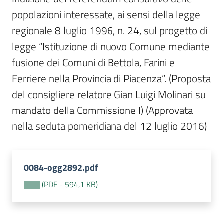
Per
popolazioni interessate, ai sensi della legge 
i
media
regionale 8 luglio 1996, n. 24, sul progetto di 
legge “Istituzione di nuovo Comune mediante 
Per
fusione dei Comuni di Bettola, Farini e 
i
Ferriere nella Provincia di Piacenza”. (Proposta 
cittadini
del consigliere relatore Gian Luigi Molinari su 
mandato della Commissione I) (Approvata 
nella seduta pomeridiana del 12 luglio 2016)
0084-ogg2892.pdf
(
PDF
-
594,1 KB
)