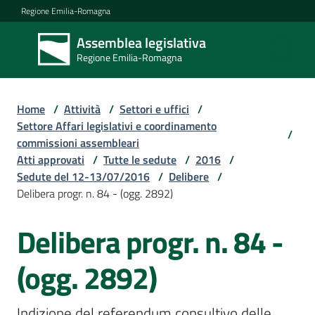
Vai al contenuto
Vai alla navigazione
Vai al footer
Regione Emilia-Romagna
Assemblea legislativa
Assemblea
Regione Emilia-Romagna
legislativa
Regione Emilia-
Romagna
Home
/
Attività
/
Settori e uffici
/
Settore Affari legislativi e coordinamento
/
commissioni assembleari
Assemblea
Atti approvati
/
Tutte le sedute
/
2016
/
Sedute del 12-13/07/2016
/
Delibere
/
Delibera progr. n. 84 - (ogg. 2892)
Attività
Delibera progr. n. 84 -
Argomenti
(ogg. 2892)
Indizione del referendum consultivo delle 