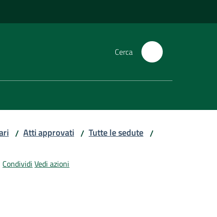
Cerca
ari
Atti approvati
Tutte le sedute
/
/
/
Condividi
Vedi azioni