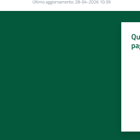
Ultimo aggiornamento
:
28-04-2026 10:39
Qu
pa
Valut