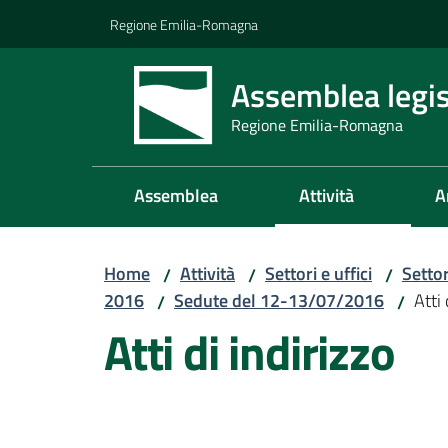
Vai al contenuto
Vai alla navigazione
Vai al footer
Regione Emilia-Romagna
Assemblea legis
Regione Emilia-Romagna
Assemblea
Attività
A
Home
Attività
Settori e uffici
Setto
/
/
/
2016
Sedute del 12-13/07/2016
Atti 
/
/
Atti di indirizzo