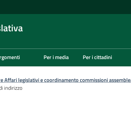
lativa
rgomenti
Per i media
Per i cittadini
re Affari legislativi e coordinamento commissioni assemble
di indirizzo