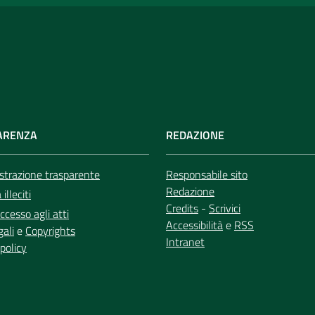
ARENZA
REDAZIONE
trazione trasparente
Responsabile sito
Redazione
illeciti
Credits
-
Scrivici
ccesso agli atti
Accessibilità
e
RSS
gali
e
Copyrights
Intranet
policy