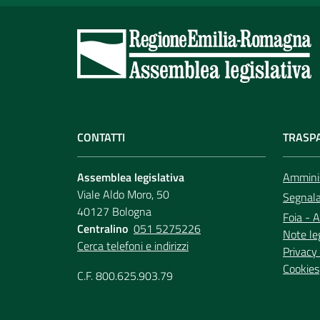
CONTATTI
TRASP
Assemblea legislativa
Amminis
Viale Aldo Moro, 50
Segnala 
40127 Bologna
Foia - A
Centralino
051 5275226
Note le
Cerca telefoni e indirizzi
Privacy 
Cookies
C.F. 800.625.903.79