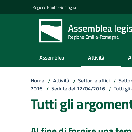
Vai al contenuto
Vai alla navigazione
Vai al footer
Regione Emilia-Romagna
Assemblea legis
Regione Emilia-Romagna
Assemblea
Attività
A
Home
Attività
Settori e uffici
Setto
/
/
/
2016
Sedute del 12/04/2016
Tutti gl
/
/
Tutti gli argomen
Al fine di fornire una te