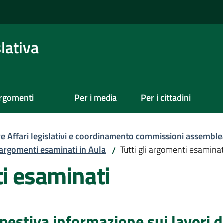
lativa
rgomenti
Per i media
Per i cittadini
re Affari legislativi e coordinamento commissioni assemble
i argomenti esaminati in Aula
Tutti gli argomenti esaminat
/
ti esaminati
mpestiva informazione sui lavori 