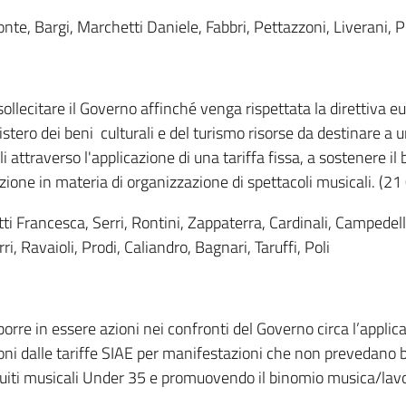
onte, Bargi, Marchetti Daniele, Fabbri, Pettazzoni, Liverani, P
llecitare il Governo affinché venga rispettata la direttiva eu
istero dei beni culturali e del turismo risorse da destinare a 
i attraverso l'applicazione di una tariffa fissa, a sostenere 
zione in materia di organizzazione di spettacoli musicali. (21
tti Francesca, Serri, Rontini, Zappaterra, Cardinali, Campedelli
ri, Ravaioli, Prodi, Caliandro, Bagnari, Taruffi, Poli
rre in essere azioni nei confronti del Governo circa l’applica
ioni dalle tariffe SIAE per manifestazioni che non prevedano b
ircuiti musicali Under 35 e promuovendo il binomio musica/lav