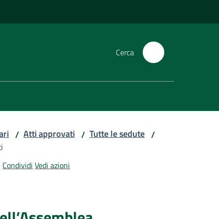
Cerca
ari
Atti approvati
Tutte le sedute
/
/
/
i
Condividi
Vedi azioni
dell’Assemblea