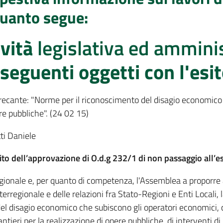
quanto segue:
ività
legislativa ed ammini
i seguenti oggetti con l'esi
ri recante: "Norme per il riconoscimento del disagio economic
ere pubbliche". (24 02 15)
ti Daniele
uito dell’approvazione di O.d.g 232/1 di non passaggio all’es
gionale e, per quanto di competenza, l'Assemblea a proporre 
terregionale e delle relazioni fra Stato-Regioni e Enti Locali, l
disagio economico che subiscono gli operatori economici, comm
antieri per la realizzazione di opere pubbliche, di interventi di