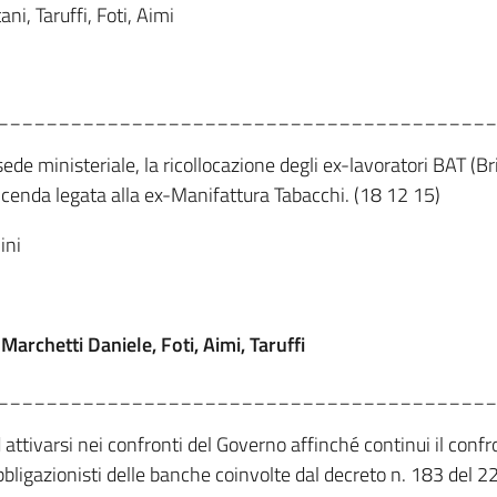
ni, Taruffi, Foti, Aimi
_________________________________________
de ministeriale, la ricollocazione degli ex-lavoratori BAT (B
vicenda legata alla ex-Manifattura Tabacchi. (18 12 15)
ini
rchetti Daniele, Foti, Aimi, Taruffi
_________________________________________
attivarsi nei confronti del Governo affinché continui il con
obbligazionisti delle banche coinvolte dal decreto n. 183 de