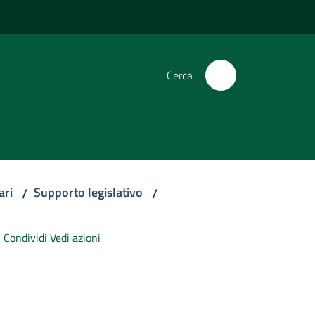
Cerca
ari
Supporto legislativo
/
/
Condividi
Vedi azioni