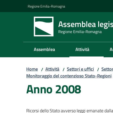
Vai al contenuto
Vai alla navigazione
Vai al footer
Regione Emilia-Romagna
Assemblea legis
Regione Emilia-Romagna
Assemblea
Attività
A
Home
Attività
Settori e uffici
Setto
/
/
/
Monitoraggio del contenzioso Stato-Regioni
Anno 2008
Ricorsi dello Stato avverso leggi emanate da