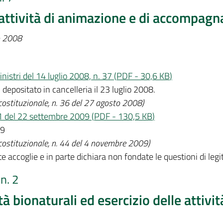
 attività di animazione e di accompag
io 2008
nistri del 14 luglio 2008, n. 37
(
PDF
-
30,6 KB
)
 depositato in cancelleria il 23 luglio 2008.
 costituzionale, n. 36 del 27 agosto 2008)
71 del 22 settembre 2009
(
PDF
-
130,5 KB
)
09
 costituzionale, n. 44 del 4 novembre 2009)
te accoglie e in parte dichiara non fondate le questioni di legi
n. 2
ità bionaturali ed esercizio delle attivi