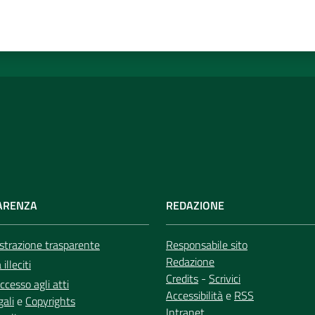
ARENZA
REDAZIONE
trazione trasparente
Responsabile sito
Redazione
illeciti
Credits
-
Scrivici
ccesso agli atti
Accessibilità
e
RSS
gali
e
Copyrights
Intranet