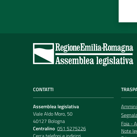
CONTATTI
TRASP
Assemblea legislativa
Amminis
Viale Aldo Moro, 50
Segnala 
40127 Bologna
Foia - A
Centralino
051 5275226
Note le
Cerca telefoni e indirizzi