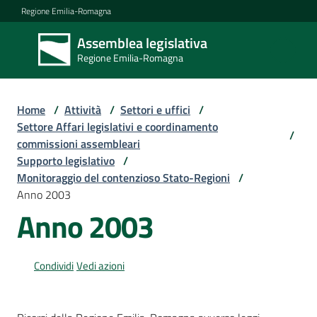
Vai al contenuto
Vai alla navigazione
Vai al footer
Regione Emilia-Romagna
Assemblea legislativa
Assemblea
Regione Emilia-Romagna
legislativa
Regione Emilia-
Romagna
Home
/
Attività
/
Settori e uffici
/
Settore Affari legislativi e coordinamento
/
commissioni assembleari
Assemblea
Supporto legislativo
/
Monitoraggio del contenzioso Stato-Regioni
/
Anno 2003
Attività
Anno 2003
Argomenti
Condividi
Vedi azioni