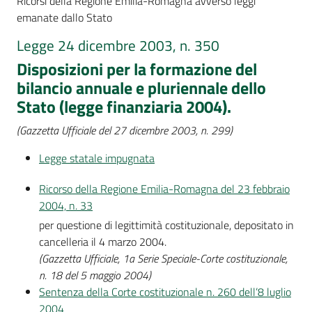
Ricorsi della Regione Emilia-Romagna avverso leggi
Per
emanate dallo Stato
i
media
Legge 24 dicembre 2003, n. 350
Disposizioni per la formazione del
Per
bilancio annuale e pluriennale dello
i
Stato (legge finanziaria 2004).
cittadini
(Gazzetta Ufficiale del 27 dicembre 2003, n. 299)
Legge statale impugnata
Ricorso della Regione Emilia-Romagna del 23 febbraio
2004, n. 33
per questione di legittimità costituzionale, depositato in
cancelleria il 4 marzo 2004.
(Gazzetta Ufficiale, 1a Serie Speciale-Corte costituzionale,
n. 18 del 5 maggio 2004)
Sentenza della Corte costituzionale n. 260 dell’8 luglio
2004