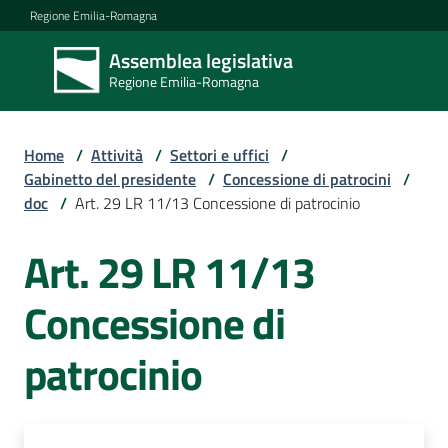
Vai al contenuto
Vai alla navigazione
Vai al footer
Regione Emilia-Romagna
Assemblea legislativa
Assemblea
Regione Emilia-Romagna
legislativa
Regione Emilia-
Romagna
Home
/
Attività
/
Settori e uffici
/
Gabinetto del presidente
/
Concessione di patrocini
/
doc
/
Art. 29 LR 11/13 Concessione di patrocinio
Assemblea
Art. 29 LR 11/13
Attività
Concessione di
patrocinio
Argomenti