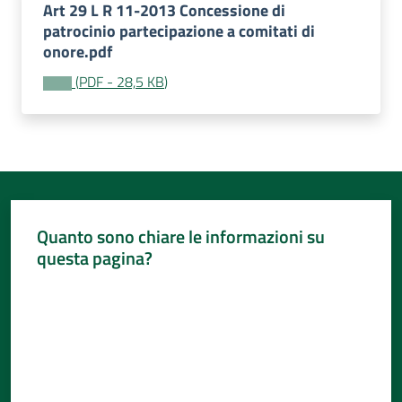
Per
Art 29 L R 11-2013 Concessione di
i
patrocinio partecipazione a comitati di
media
onore.pdf
(
PDF
-
28,5 KB
)
Per
i
cittadini
Quanto sono chiare le informazioni su
questa pagina?
Valuta da 1 a 5 stelle