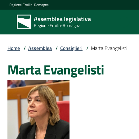
Vai al contenuto
Vai alla navigazione
Vai al footer
Regione Emilia-Romagna
Assemblea legislativa
Assemblea
Regione Emilia-Romagna
legislativa
Regione Emilia-
Romagna
Home
/
Assemblea
/
Consiglieri
/
Marta Evangelisti
Marta Evangelisti
Salta al contenuto
Assemblea
Attività
Argomenti