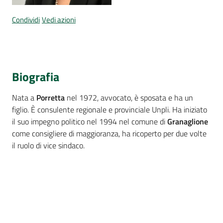
Per
i
Condividi
Vedi azioni
media
Per
i
Biografia
cittadini
Nata a
Porretta
nel 1972, avvocato, è sposata e ha un
figlio. È consulente regionale e provinciale Unpli. Ha iniziato
il suo impegno politico nel 1994 nel comune di
Granaglione
come consigliere di maggioranza, ha ricoperto per due volte
il ruolo di vice sindaco.