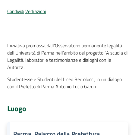
Per
i
Condividi
Vedi azioni
media
Per
i
Cos'è
Iniziativa promossa dall'Osservatorio permanente legalità
cittadini
dell'Università di Parma nell’ambito del progetto “A scuola di
Legalità: laboratori e testimonianze e dialoghi con le
Autorità.
Studentesse e Studenti del Liceo Bertolucci, in un dialogo
con il Prefetto di Parma Antonio Lucio Garufi
Luogo
Parma, Palazzo della Prefettura