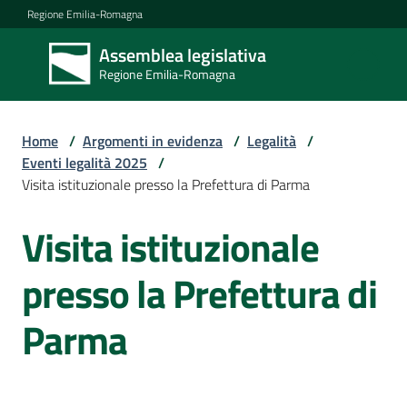
Vai al contenuto
Vai alla navigazione
Vai al footer
Regione Emilia-Romagna
Assemblea legislativa
Assemblea
Regione Emilia-Romagna
legislativa
Regione Emilia-
Romagna
Home
/
Argomenti in evidenza
/
Legalità
/
Eventi legalità 2025
/
Visita istituzionale presso la Prefettura di Parma
Assemblea
Visita istituzionale
Salta al contenuto
Attività
presso la Prefettura di
Parma
Argomenti