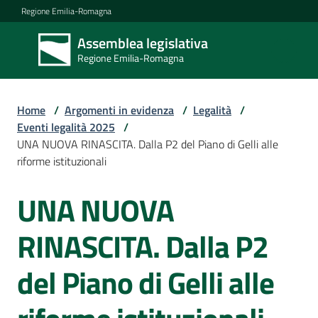
Vai al contenuto
Vai alla navigazione
Vai al footer
Regione Emilia-Romagna
Assemblea legislativa
Assemblea
Regione Emilia-Romagna
legislativa
Regione Emilia-
Romagna
Home
/
Argomenti in evidenza
/
Legalità
/
Eventi legalità 2025
/
UNA NUOVA RINASCITA. Dalla P2 del Piano di Gelli alle
Assemblea
riforme istituzionali
UNA NUOVA
Salta al contenuto
Attività
RINASCITA. Dalla P2
Argomenti
del Piano di Gelli alle