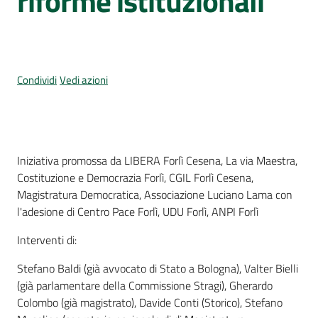
riforme istituzionali
Per
i
media
Per
Condividi
Vedi azioni
i
cittadini
Cos'è
Iniziativa promossa da LIBERA Forlì Cesena, La via Maestra,
Costituzione e Democrazia Forlì, CGIL Forlì Cesena,
Magistratura Democratica, Associazione Luciano Lama con
l'adesione di Centro Pace Forlì, UDU Forlì, ANPI Forlì
Interventi di:
Stefano Baldi (già avvocato di Stato a Bologna), Valter Bielli
(già parlamentare della Commissione Stragi), Gherardo
Colombo (già magistrato), Davide Conti (Storico), Stefano