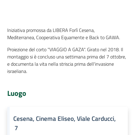
Per
i
media
Cos'è
Iniziativa promossa da LIBERA Forlì Cesena,
Per
Mediterranea, Cooperativa Equamente e Back to GAWA.
i
cittadini
Proiezione del corto "VIAGGIO A GAZA". Girato nel 2018. Il
montaggio si è concluso una settimana prima del 7 ottobre,
e documenta la vita nella striscia prima dell'invasione
israeliana.
Luogo
Cesena, Cinema Eliseo, Viale Carducci,
7