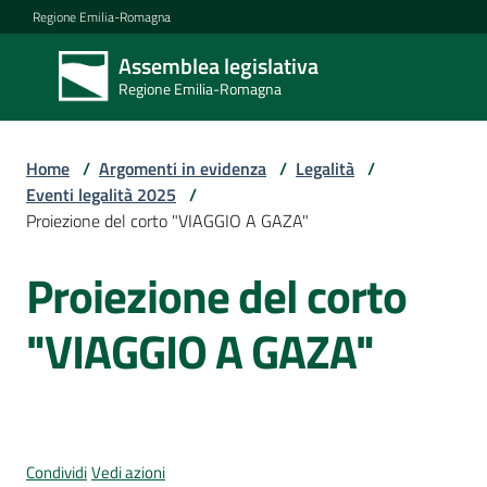
Vai al contenuto
Vai alla navigazione
Vai al footer
Regione Emilia-Romagna
Assemblea legislativa
Assemblea
Regione Emilia-Romagna
legislativa
Regione Emilia-
Romagna
Home
/
Argomenti in evidenza
/
Legalità
/
Eventi legalità 2025
/
Proiezione del corto "VIAGGIO A GAZA"
Assemblea
Proiezione del corto
Salta al contenuto
Attività
"VIAGGIO A GAZA"
Argomenti
Condividi
Vedi azioni