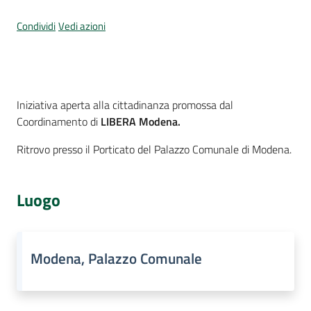
Per
i
Condividi
Vedi azioni
media
Per
i
Cos'è
Iniziativa aperta alla cittadinanza promossa dal
cittadini
Coordinamento di
LIBERA Modena.
Ritrovo presso il Porticato del Palazzo Comunale di Modena.
Luogo
Modena, Palazzo Comunale