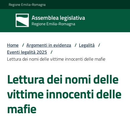
Vai al contenuto
Vai alla navigazione
Vai al footer
Regione Emilia-Romagna
Assemblea legislativa
Assemblea
Regione Emilia-Romagna
legislativa
Regione Emilia-
Romagna
Home
/
Argomenti in evidenza
/
Legalità
/
Eventi legalità 2025
/
Lettura dei nomi delle vittime innocenti delle mafie
Assemblea
Lettura dei nomi delle
Salta al contenuto
Attività
vittime innocenti delle
mafie
Argomenti