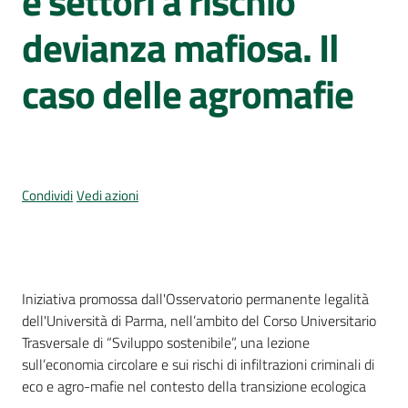
e settori a rischio
Per
i
devianza mafiosa. Il
media
caso delle agromafie
Per
i
cittadini
Condividi
Vedi azioni
Cos'è
Iniziativa promossa dall'Osservatorio permanente legalità
dell'Università di Parma, nell’ambito del Corso Universitario
Trasversale di “Sviluppo sostenibile”, una lezione
sull’economia circolare e sui rischi di infiltrazioni criminali di
eco e agro-mafie nel contesto della transizione ecologica