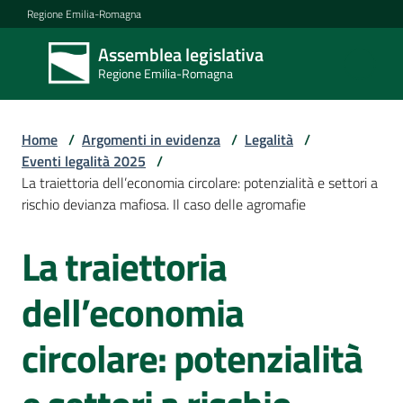
Vai al contenuto
Vai alla navigazione
Vai al footer
Regione Emilia-Romagna
Assemblea legislativa
Assemblea
Regione Emilia-Romagna
legislativa
Regione Emilia-
Romagna
Home
/
Argomenti in evidenza
/
Legalità
/
Eventi legalità 2025
/
La traiettoria dell’economia circolare: potenzialità e settori a
Assemblea
rischio devianza mafiosa. Il caso delle agromafie
La traiettoria
Salta al contenuto
Attività
dell’economia
Argomenti
circolare: potenzialità