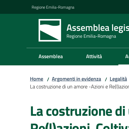
Vai al contenuto
Vai alla navigazione
Vai al footer
Regione Emilia-Romagna
Assemblea legis
Regione Emilia-Romagna
Assemblea
Attività
A
Home
Argomenti in evidenza
Legalità
/
/
La costruzione di un amore -Azioni e Re(l)azion
Salta al contenuto
La costruzione di
Re(l)azioni. Colt