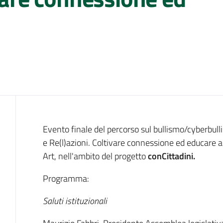
Cos'è
Evento finale del percorso sul bullismo/cyberbul
e Re(l)azioni. Coltivare connessione ed educare all
Art, nell'ambito del progetto
conCittadini.
Programma:
Saluti istituzionali