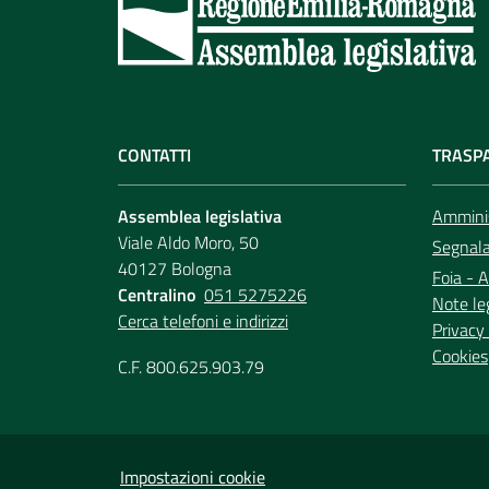
CONTATTI
TRASP
Assemblea legislativa
Amminis
Viale Aldo Moro, 50
Segnala 
40127 Bologna
Foia - A
Centralino
051 5275226
Note le
Cerca telefoni e indirizzi
Privacy 
Cookies
C.F. 800.625.903.79
Impostazioni cookie