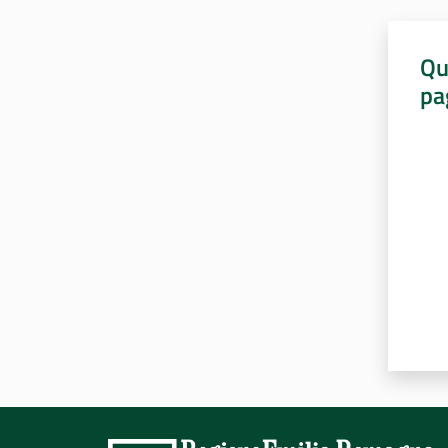
Qu
pa
Valut