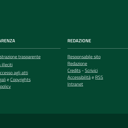
ARENZA
REDAZIONE
trazione trasparente
Responsabile sito
Redazione
illeciti
Credits
-
Scrivici
ccesso agli atti
Accessibilità
e
RSS
gali
e
Copyrights
Intranet
policy