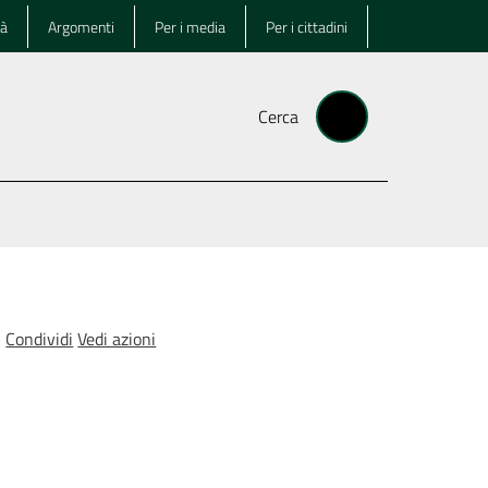
tà
Argomenti
Per i media
Per i cittadini
Cerca
Condividi
Vedi azioni