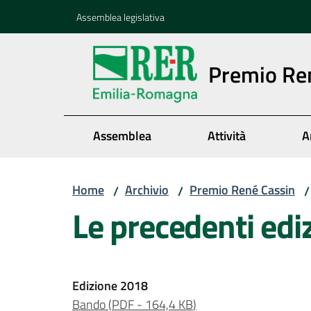
Vai al contenuto
Vai alla navigazione
Vai al footer
Assemblea legislativa
Premio Re
Assemblea
Attività
A
Home
Archivio
Premio René Cassin
/
/
/
Le precedenti edi
Edizione 2018
Bando
(
PDF
-
164,4 KB
)