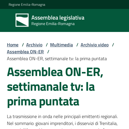
Vai al contenuto
Vai alla navigazione
Vai al footer
Regione Emilia-Romagna
Assemblea legislativa
Assemblea
Regione Emilia-Romagna
legislativa
Regione Emilia-
Romagna
Home
/
Archivio
/
Multimedia
/
Archivio video
/
Assemblea ON-ER
/
Assemblea ON-ER, settimanale tv: la prima puntata
Assemblea
Assemblea ON-ER,
settimanale tv: la
Attività
prima puntata
Argomenti
La trasmissione in onda nelle principali emittenti regionali.
Nel sommario: giovani imprenditori, i disservizi di Trenitalia,