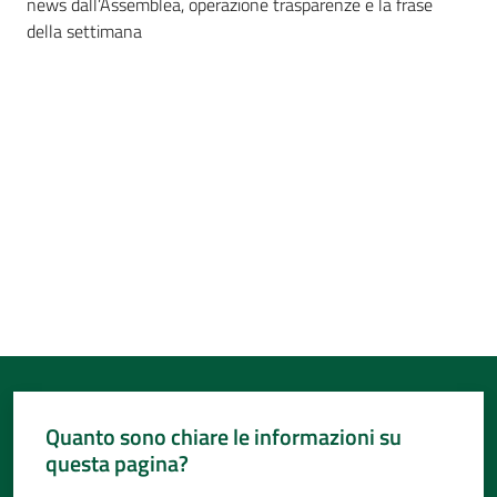
news dall’Assemblea, operazione trasparenze e la frase
Per
della settimana
i
media
Per
i
cittadini
Quanto sono chiare le informazioni su
questa pagina?