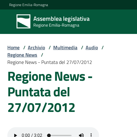
Vai al contenuto
Vai alla navigazione
Vai al footer
Regione Emilia-Romagna
Assemblea legislativa
Assemblea
Regione Emilia-Romagna
legislativa
Regione Emilia-
Romagna
Home
/
Archivio
/
Multimedia
/
Audio
/
Regione News
/
Regione News - Puntata del 27/07/2012
Assemblea
Regione News -
Puntata del
Attività
27/07/2012
Argomenti