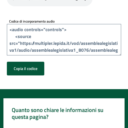
Per
i
media
Codice di incorporamento audio
Per
i
cittadini
Copia il codice
Quanto sono chiare le informazioni su
questa pagina?
Valuta da 1 a 5 stelle