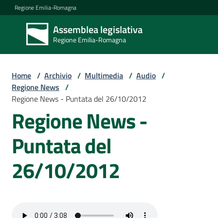
Vai al contenuto
Vai alla navigazione
Vai al footer
Regione Emilia-Romagna
Assemblea legislativa
Assemblea
Regione Emilia-Romagna
legislativa
Regione Emilia-
Romagna
Home
/
Archivio
/
Multimedia
/
Audio
/
Regione News
/
Regione News - Puntata del 26/10/2012
Assemblea
Regione News -
Puntata del
Attività
26/10/2012
Argomenti