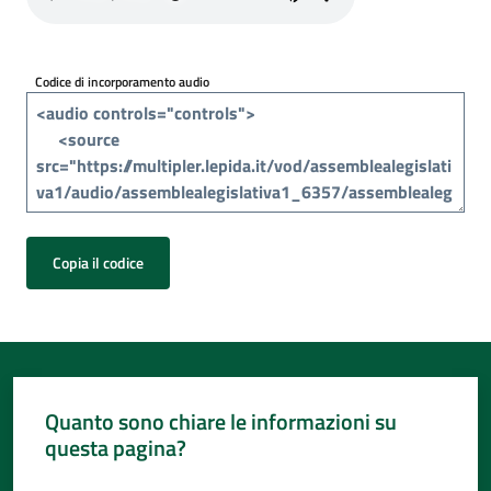
Per
i
media
Codice di incorporamento audio
Per
i
cittadini
Copia il codice
Quanto sono chiare le informazioni su
questa pagina?
Valuta da 1 a 5 stelle