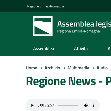
Vai al contenuto
Vai alla navigazione
Vai al footer
Regione Emilia-Romagna
Assemblea legis
Regione Emilia-Romagna
Assemblea
Attività
A
Home
Archivio
Multimedia
Audio
/
/
/
Regione News - 