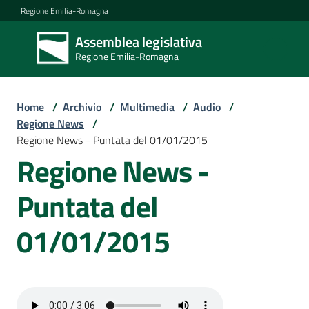
Vai al contenuto
Vai alla navigazione
Vai al footer
Regione Emilia-Romagna
Assemblea legislativa
Assemblea
Regione Emilia-Romagna
legislativa
Regione Emilia-
Romagna
Home
/
Archivio
/
Multimedia
/
Audio
/
Regione News
/
Regione News - Puntata del 01/01/2015
Assemblea
Regione News -
Puntata del
Attività
01/01/2015
Argomenti