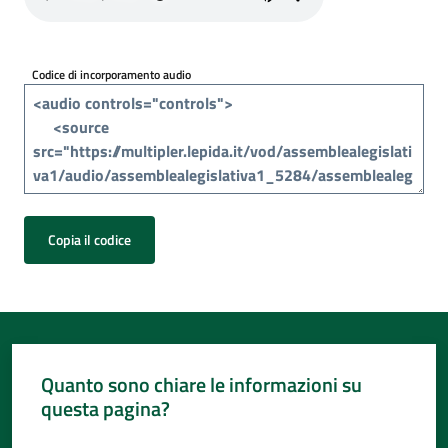
Per
i
media
Codice di incorporamento audio
Per
i
cittadini
Copia il codice
Quanto sono chiare le informazioni su
questa pagina?
Valuta da 1 a 5 stelle