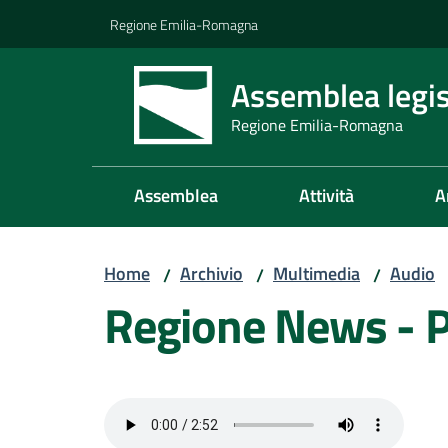
Vai al contenuto
Vai alla navigazione
Vai al footer
Regione Emilia-Romagna
Assemblea legis
Regione Emilia-Romagna
Assemblea
Attività
A
Home
Archivio
Multimedia
Audio
/
/
/
Regione News - 