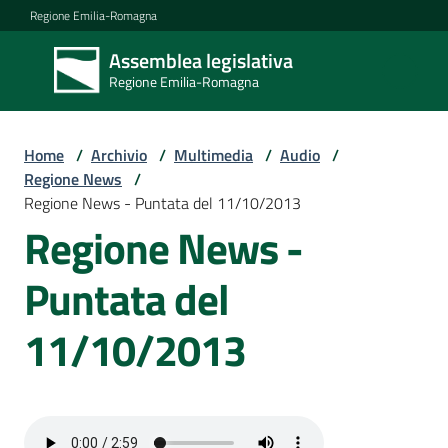
Vai al contenuto
Vai alla navigazione
Vai al footer
Regione Emilia-Romagna
Assemblea legislativa
Assemblea
Regione Emilia-Romagna
legislativa
Regione Emilia-
Romagna
Home
/
Archivio
/
Multimedia
/
Audio
/
Regione News
/
Regione News - Puntata del 11/10/2013
Assemblea
Regione News -
Puntata del
Attività
11/10/2013
Argomenti