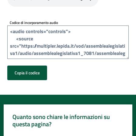
Per
i
media
Codice di incorporamento audio
Per
i
cittadini
Copia il codice
Quanto sono chiare le informazioni su
questa pagina?
Valuta da 1 a 5 stelle