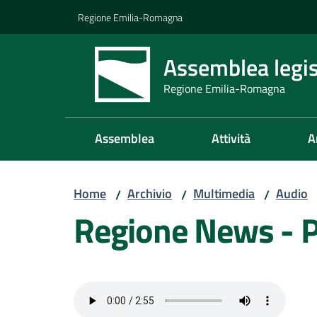
Vai al contenuto
Vai alla navigazione
Vai al footer
Regione Emilia-Romagna
Assemblea legis
Regione Emilia-Romagna
Assemblea
Attività
A
Home
Archivio
Multimedia
Audio
/
/
/
Regione News - 