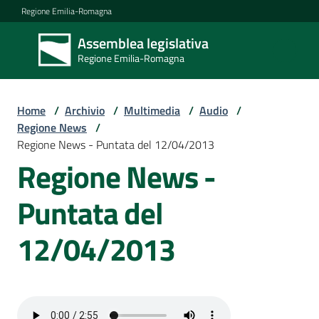
Vai al contenuto
Vai alla navigazione
Vai al footer
Regione Emilia-Romagna
Assemblea legislativa
Assemblea
Regione Emilia-Romagna
legislativa
Regione Emilia-
Romagna
Home
/
Archivio
/
Multimedia
/
Audio
/
Regione News
/
Regione News - Puntata del 12/04/2013
Assemblea
Regione News -
Puntata del
Attività
12/04/2013
Argomenti