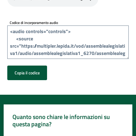
Per
i
media
Codice di incorporamento audio
Per
i
cittadini
Copia il codice
Quanto sono chiare le informazioni su
questa pagina?
Valuta da 1 a 5 stelle