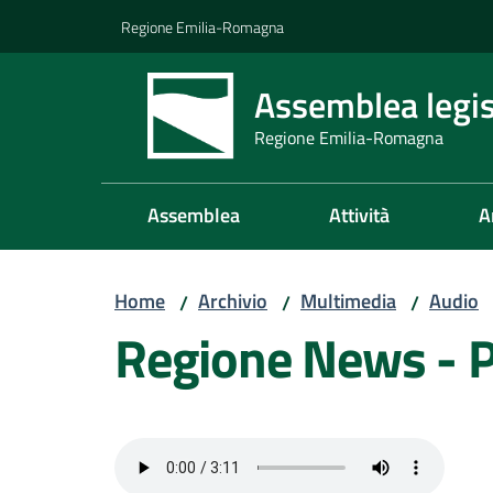
Vai al contenuto
Vai alla navigazione
Vai al footer
Regione Emilia-Romagna
Assemblea legis
Regione Emilia-Romagna
Assemblea
Attività
A
Home
Archivio
Multimedia
Audio
/
/
/
Regione News - 