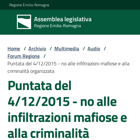
Vai al contenuto
Vai alla navigazione
Vai al footer
Regione Emilia-Romagna
Assemblea legislativa
Assemblea
Regione Emilia-Romagna
legislativa
Regione Emilia-
Romagna
Home
/
Archivio
/
Multimedia
/
Audio
/
Forum Regione
/
Puntata del 4/12/2015 - no alle infiltrazioni mafiose e alla
Assemblea
criminalità organizzata
Puntata del
Attività
4/12/2015 - no alle
infiltrazioni mafiose e
Argomenti
alla criminalità