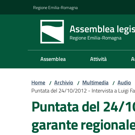
Vai al contenuto
Vai alla navigazione
Vai al footer
Regione Emilia-Romagna
Assemblea legis
Regione Emilia-Romagna
Assemblea
Attività
A
Home
Archivio
Multimedia
Audio
/
/
/
Puntata del 24/10/2012 - Intervista a Luigi Fad
Puntata del 24/10
garante regionale