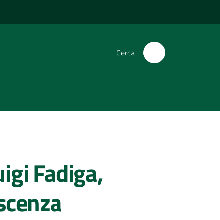
Cerca
igi Fadiga,
escenza