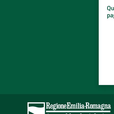
Qu
pa
Valut