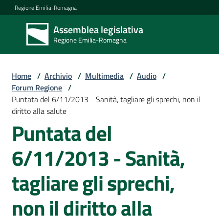
Vai al contenuto
Vai alla navigazione
Vai al footer
Regione Emilia-Romagna
Assemblea legislativa
Assemblea
Regione Emilia-Romagna
legislativa
Regione Emilia-
Romagna
Home
/
Archivio
/
Multimedia
/
Audio
/
Forum Regione
/
Puntata del 6/11/2013 - Sanità, tagliare gli sprechi, non il
Assemblea
diritto alla salute
Puntata del
Attività
6/11/2013 - Sanità,
tagliare gli sprechi,
Argomenti
non il diritto alla