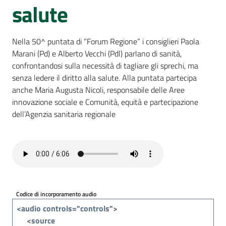
Per
salute
i
media
Nella 50^ puntata di “Forum Regione” i consiglieri Paola
Marani (Pd) e Alberto Vecchi (Pdl) parlano di sanità,
Per
confrontandosi sulla necessità di tagliare gli sprechi, ma
i
senza ledere il diritto alla salute. Alla puntata partecipa
cittadini
anche Maria Augusta Nicoli, responsabile delle Aree
innovazione sociale e Comunità, equità e partecipazione
dell’Agenzia sanitaria regionale
Codice di incorporamento audio