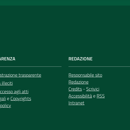
ARENZA
REDAZIONE
trazione trasparente
Responsabile sito
Redazione
illeciti
Credits
-
Scrivici
ccesso agli atti
Accessibilità
e
RSS
gali
e
Copyrights
Intranet
policy