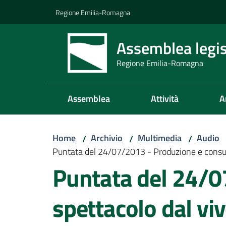
Vai al contenuto
Vai alla navigazione
Vai al footer
Regione Emilia-Romagna
Assemblea legis
Regione Emilia-Romagna
Assemblea
Attività
A
Home
Archivio
Multimedia
Audio
/
/
/
Puntata del 24/07/2013 - Produzione e consum
Puntata del 24/0
spettacolo dal vi