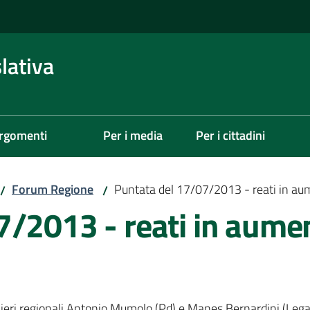
lativa
rgomenti
Per i media
Per i cittadini
Forum Regione
Puntata del 17/07/2013 - reati in aum
/
/
7/2013 - reati in aume
lieri regionali Antonio Mumolo (Pd) e Manes Bernardini (Lega