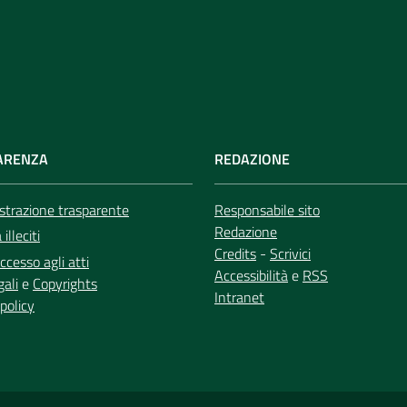
ARENZA
REDAZIONE
trazione trasparente
Responsabile sito
Redazione
illeciti
Credits
-
Scrivici
ccesso agli atti
Accessibilità
e
RSS
gali
e
Copyrights
Intranet
policy