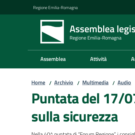
Vai al contenuto
Vai alla navigazione
Vai al footer
Regione Emilia-Romagna
Assemblea legis
Regione Emilia-Romagna
Assemblea
Attività
A
Home
Archivio
Multimedia
Audio
/
/
/
Puntata del 17/0
sulla sicurezza
Nella 40^ puntata di “Forum Regione” i consig