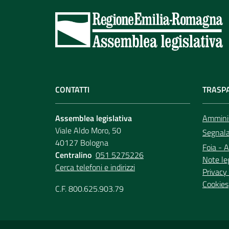
CONTATTI
TRASP
Assemblea legislativa
Amminis
Viale Aldo Moro, 50
Segnala 
40127 Bologna
Foia - A
Centralino
051 5275226
Note le
Cerca telefoni e indirizzi
Privacy 
Cookies
C.F. 800.625.903.79