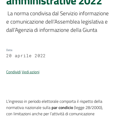
amministrative 2022
Per
i
 La norma condivisa dal Servizio informazione 
media
e comunicazione dell’Assemblea legislativa e 
Per
dall’Agenzia di informazione della Giunta 
i
cittadini
Data
:
20 aprile 2022
Condividi
Vedi azioni
Introduzione
L’ingresso in periodo elettorale comporta il rispetto della
normativa nazionale sulla
par condicio
(legge 28/2000),
con limitazioni anche per l’attività di comunicazione