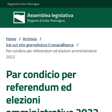
Vai al contenuto
Vai alla navigazione
Vai al footer
Regione Emilia-Romagna
Assemblea legislativa
Assemblea
Regione Emilia-Romagna
legislativa
Regione Emilia-
Romagna
Home
/
Archivio
/
Vai sul sito giornalistico CronacaBianca
/
Par condicio per referendum ed elezioni amministrative
Assemblea
2022
Par condicio per
Salta al contenuto
Attività
referendum ed
Argomenti
elezioni