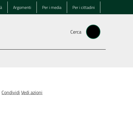
tà
Argomenti
Per i media
Per i cittadini
Cerca
Condividi
Vedi azioni