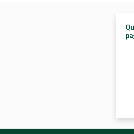
Qu
pa
Valut