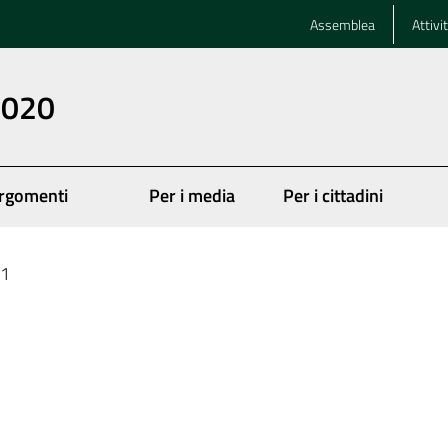
Assemblea
Attivi
2020
rgomenti
Per i media
Per i cittadini
k1