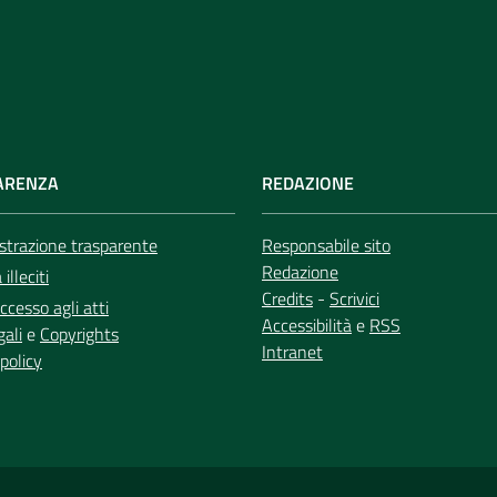
ARENZA
REDAZIONE
trazione trasparente
Responsabile sito
Redazione
illeciti
Credits
-
Scrivici
ccesso agli atti
Accessibilità
e
RSS
gali
e
Copyrights
Intranet
policy