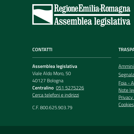
CONTATTI
TRASP
Assemblea legislativa
Amminis
Viale Aldo Moro, 50
Segnala 
40127 Bologna
Foia - A
Centralino
051 5275226
Note le
Cerca telefoni e indirizzi
Privacy 
Cookies
C.F. 800.625.903.79