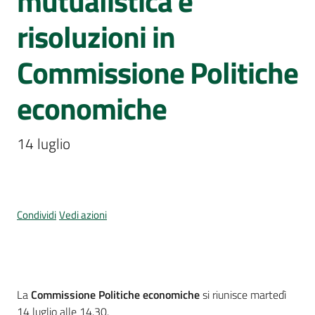
mutualistica e
Per
i
risoluzioni in
media
Commissione Politiche
Per
i
economiche
cittadini
14 luglio
Condividi
Vedi azioni
Cos'è
La
Commissione Politiche economiche
si riunisce martedì
14 luglio alle 14.30.