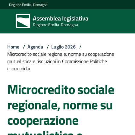
Vai al contenuto
Vai alla navigazione
Vai al footer
Regione Emilia-Romagna
Assemblea legislativa
Assemblea
Regione Emilia-Romagna
legislativa
Regione Emilia-
Romagna
Home
/
Agenda
/
Luglio 2026
/
Microcredito sociale regionale, norme su cooperazione
mutualistica e risoluzioni in Commissione Politiche
Assemblea
economiche
Microcredito sociale
Salta al contenuto
Attività
regionale, norme su
Argomenti
cooperazione