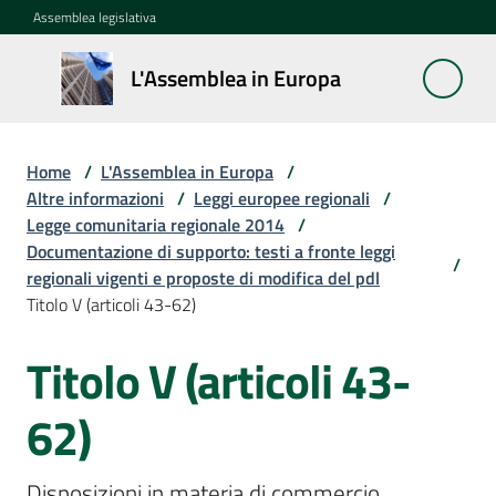
Vai al contenuto
Vai alla navigazione
Vai al footer
Assemblea legislativa
L'Assemblea
L'Assemblea in Europa
in Europa
Home
/
L'Assemblea in Europa
/
Cos'è
Altre informazioni
/
Leggi europee regionali
/
la
Legge comunitaria regionale 2014
/
Sessione
Documentazione di supporto: testi a fronte leggi
/
europea
regionali vigenti e proposte di modifica del pdl
Titolo V (articoli 43-62)
La
Titolo V (articoli 43-
Rete
europea
regionale
62)
Le
Disposizioni in materia di commercio 