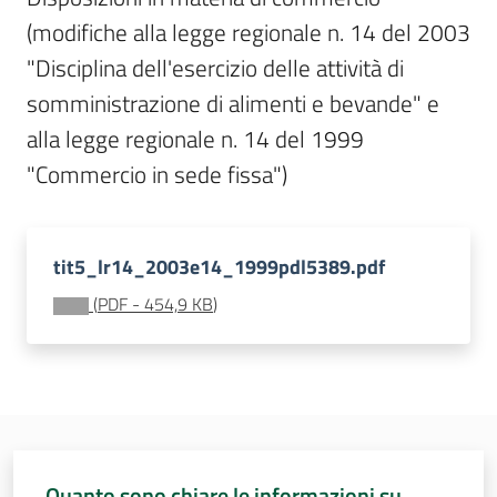
Sessioni
(modifiche alla legge regionale n. 14 del 2003 
europee
"Disciplina dell'esercizio delle attività di 
Notizie
somministrazione di alimenti e bevande" e 
alla legge regionale n. 14 del 1999 
"Commercio in sede fissa")
Assemblea
legislativa
tit5_lr14_2003e14_1999pdl5389.pdf
(
PDF
-
454,9 KB
)
Assemblea
Attività
Argomenti
Quanto sono chiare le informazioni su
Per i media