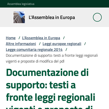
Vai al contenuto
Vai alla navigazione
Vai al footer
Assemblea legislativa
L'Assemblea
L'Assemblea in Europa
in Europa
Home
/
L'Assemblea in Europa
/
Cos'è
Altre informazioni
/
Leggi europee regionali
/
la
Legge comunitaria regionale 2014
/
Sessione
Documentazione di supporto: testi a fronte leggi regionali
europea
vigenti e proposte di modifica del pdl
Documentazione di
La
Rete
supporto: testi a
europea
regionale
fronte leggi regionali
Le