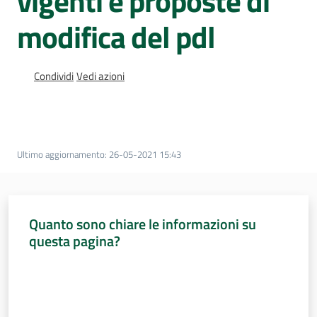
vigenti e proposte di
Sessioni
europee
modifica del pdl
Notizie
Condividi
Vedi azioni
Assemblea
Ultimo aggiornamento
:
26-05-2021 15:43
legislativa
Assemblea
Quanto sono chiare le informazioni su
questa pagina?
Attività
Valuta da 1 a 5 stelle
Argomenti
Per i media