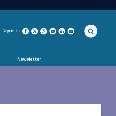
SEARCH
Seguici su
facebook
twitter
instagram
youtube
linkedin
richieste
Newsletter