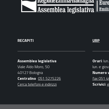
RECAPITI
URP
Assemblea legislativa
Orari
: lu
Viale Aldo Moro, 50
lun. e gio
40127 Bologna
Numero 
Centralino
051 5275226
fax 051 
Cerca telefoni e indirizzi
Scrivici
:
e