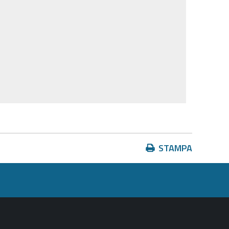
Azioni
STAMPA
sul
documento