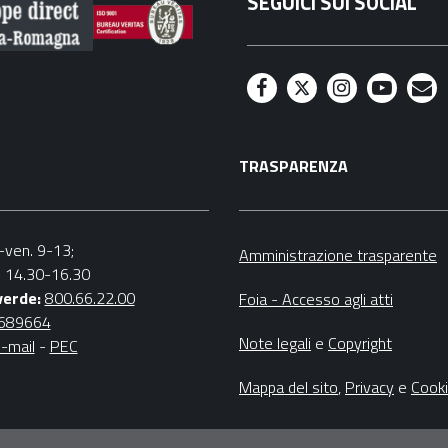
SEGUICI SUI SOCIAL
F
T
I
Y
M
a
w
n
o
a
TRASPARENZA
c
i
s
u
i
e
t
t
t
l
b
t
a
u
n.-ven. 9-13;
Amministrazione trasparente
v. 14.30-16.30
o
e
g
b
verde:
800.66.22.00
Foia - Accesso agli atti
o
r
r
e
4689664
Note legali
e
Copyright
-mail
-
PEC
k
a
m
Mappa del sito
,
Privacy
e
Cook