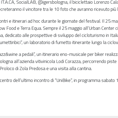
IT.A.CÀ, SocialLAB, @igersbologna, il biciclettaio Lorenzo Calani
reteranno il vincitore tra le 10 foto che avranno ricevuto più li
i e itinerari ad hoc durante le giornate del festival. Il 25 mag
ow Food e Terra Equa. Sempre il 25 maggio all’Urban Center ci sar
na, dedicato alle prospettive di sviluppo del cicloturismo in Ita
umettinbici”, un laboratorio di fumetto itinerante lungo la ciclo
azz&wine a pedali”, un itinerario eno-musicale per biker realiz
ogna all’azienda vitivinicola Lodi Corazza, percorrendo piste 
roloco di Zola Predosa e una visita alla cantina.
l centro dell’ultimo incontro di “UniBike”, in programma sabato 