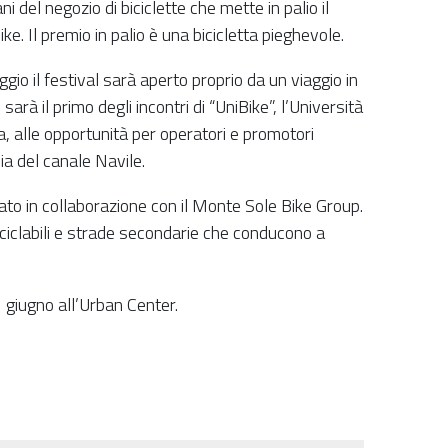
 del negozio di biciclette che mette in palio il
ke. Il premio in palio è una bicicletta pieghevole.
gio il festival sarà aperto proprio da un viaggio in
à il primo degli incontri di “UniBike”, l’Università
lia, alle opportunità per operatori e promotori
via del canale Navile.
zato in collaborazione con il Monte Sole Bike Group.
ciclabili e strade secondarie che conducono a
1 giugno all’Urban Center.