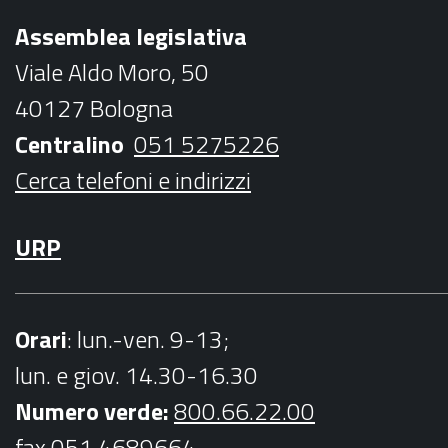
b
t
a
u
Assemblea legislativa
o
e
g
b
Viale Aldo Moro, 50
o
r
r
e
40127 Bologna
k
a
Centralino
051 5275226
m
Cerca telefoni e indirizzi
URP
Orari
: lun.-ven. 9-13;
lun. e giov. 14.30-16.30
Numero verde:
800.66.22.00
fax 051 4689664