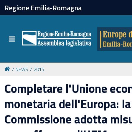
chiudi
Regione Emilia-Romagna
Europe direct
Toggle navigation
Attività
Formazione
NEWS
2015
Eventi
Completare l'Unione eco
monetaria dell'Europa: la
Tutte le notizie
Commissione adotta misu
Newsletter