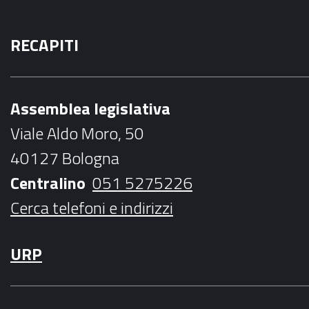
F
T
I
Y
M
a
w
n
o
a
RECAPITI
c
i
s
u
i
e
t
t
t
l
b
t
a
u
Assemblea legislativa
o
e
g
b
Viale Aldo Moro, 50
o
r
r
e
40127 Bologna
k
a
Centralino
051 5275226
m
Cerca telefoni e indirizzi
URP