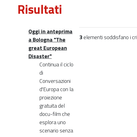
Risultati
Oggi in anteprima
3
elementi soddisfano i crit
a Bologna "The
great European
Disaster"
Continua il ciclo
di
Conversazioni
d'Europa con la
proiezione
gratuita del
docu-film che
esplora uno
scenario senza