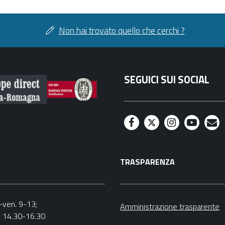
Non hai trovato quello che cerchi ?
SEGUICI SUI SOCIAL
F
T
I
Y
M
a
w
n
o
a
TRASPARENZA
c
i
s
u
i
e
t
t
t
l
b
t
a
u
n.-ven. 9-13;
Amministrazione trasparente
v. 14.30-16.30
o
e
g
b