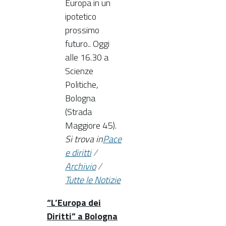
Europa in un
ipotetico
prossimo
futuro.. Oggi
alle 16.30 a
Scienze
Politiche,
Bologna
(Strada
Maggiore 45).
Si trova in
Pace
e diritti
/
Archivio
/
Tutte le Notizie
“L’Europa dei
Diritti” a Bologna