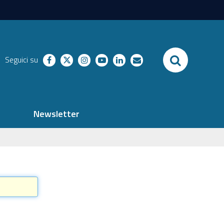
SEARCH
Seguici su
facebook
twitter
instagram
youtube
linkedin
richieste
Newsletter