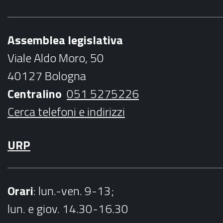
e
t
t
t
l
b
t
a
u
Assemblea legislativa
o
e
g
b
Viale Aldo Moro, 50
o
r
r
e
40127 Bologna
k
a
Centralino
051 5275226
m
Cerca telefoni e indirizzi
URP
Orari
: lun.-ven. 9-13;
lun. e giov. 14.30-16.30