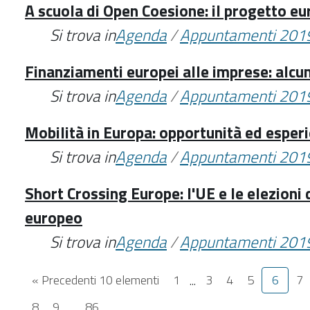
A scuola di Open Coesione: il progetto e
Si trova in
Agenda
/
Appuntamenti 201
Finanziamenti europei alle imprese: alcu
Si trova in
Agenda
/
Appuntamenti 201
Mobilità in Europa: opportunità ed esper
Si trova in
Agenda
/
Appuntamenti 201
Short Crossing Europe: l'UE e le elezioni
europeo
Si trova in
Agenda
/
Appuntamenti 201
« Precedenti 10 elementi
1
...
3
4
5
6
7
8
9
...
86