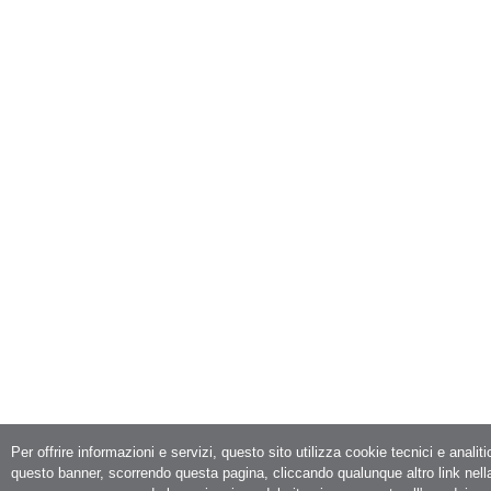
Per offrire informazioni e servizi, questo sito utilizza cookie tecnici e analit
questo banner, scorrendo questa pagina, cliccando qualunque altro link nell