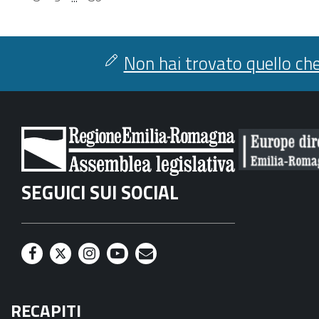
Non hai trovato quello che
SEGUICI SUI SOCIAL
F
T
I
Y
M
a
w
n
o
a
RECAPITI
c
i
s
u
i