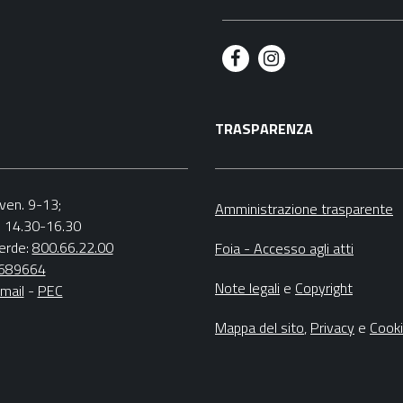
F
I
a
n
TRASPARENZA
c
s
e
t
b
a
.-ven. 9-13;
Amministrazione trasparente
v. 14.30-16.30
o
g
erde:
800.66.22.00
Foia - Accesso agli atti
o
r
4689664
Note legali
e
Copyright
mail
-
PEC
k
a
m
Mappa del sito
,
Privacy
e
Cook