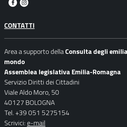
F
I
a
n
CONTATTI
c
s
e
t
b
a
Area a supporto della
C
onsulta degli emili
o
g
mondo
o
r
Assemblea legislativa Emilia-Romagna
k
a
Servizio Diritti dei Cittadini
m
Viale Aldo Moro, 50
40127 BOLOGNA
Tel. +39 051 5275154
Scrivici:
e-mail