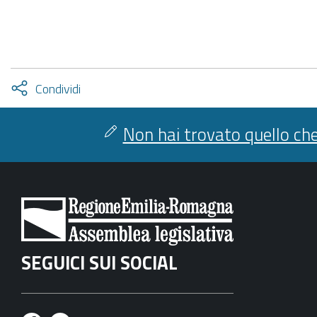
Attiva
Condividi
condividi
facebook
twitter
Non hai trovato quello che
SEGUICI SUI SOCIAL