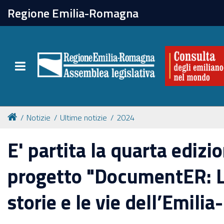
chiudi
Regione Emilia-Romagna
La Consulta
Toggle navigation
Attività
Per chi vive all'estero
Notizie
Ultime notizie
2024
Newsletter
E' partita la quarta edizi
progetto "DocumentER: L
storie e le vie dell’Emil