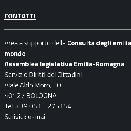
a
n
CONTATTI
c
s
e
t
b
a
Area a supporto della
C
onsulta degli emili
o
g
mondo
o
r
Assemblea legislativa Emilia-Romagna
k
a
Servizio Diritti dei Cittadini
m
Viale Aldo Moro, 50
40127 BOLOGNA
Tel. +39 051 5275154
Scrivici:
e-mail