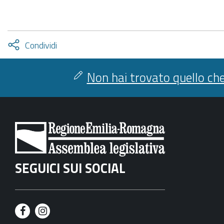
Attiva
Condividi
condividi
facebook
twitter
Non hai trovato quello che
SEGUICI SUI SOCIAL
F
I