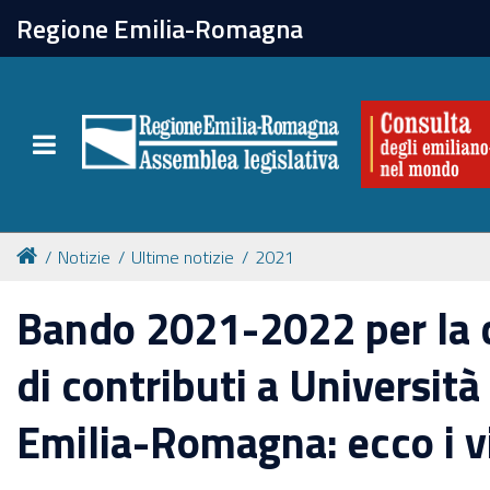
chiudi
Regione Emilia-Romagna
La Consulta
Toggle navigation
Attività
Per chi vive all'estero
Notizie
Ultime notizie
2021
Newsletter
Bando 2021-2022 per la 
di contributi a Università
Emilia-Romagna: ecco i vi