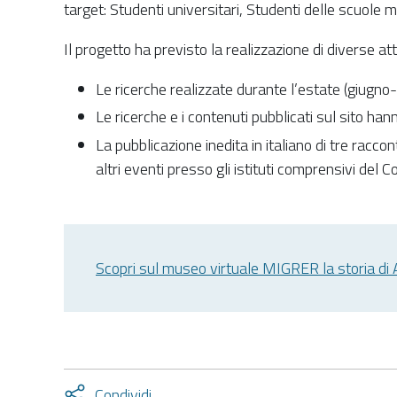
target: Studenti universitari, Studenti delle scuole me
Il progetto ha previsto la realizzazione di diverse atti
Le ricerche realizzate durante l’estate (giugno
Le ricerche e i contenuti pubblicati sul sito han
La pubblicazione inedita in italiano di tre rac
altri eventi presso gli istituti comprensivi del 
Scopri sul museo virtuale MIGRER la storia di
Attiva
Condividi