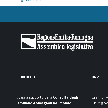
condividi
facebook
twitter
CONTATTI
URP
Area a supporto della
C
onsulta degli
Orari
: lun
emiliano-romagnoli nel mondo
lun. e gio