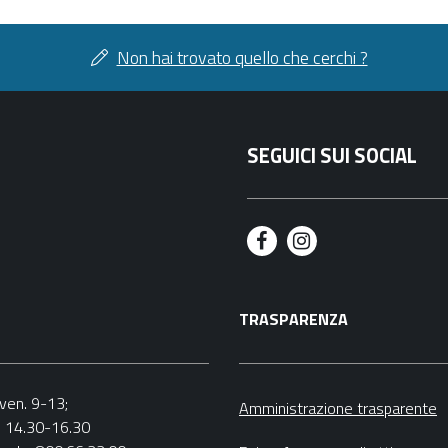
Non hai trovato quello che cerchi ?
SEGUICI SUI SOCIAL
F
I
a
n
TRASPARENZA
c
s
e
t
b
a
.-ven. 9-13;
Amministrazione trasparente
v. 14.30-16.30
o
g