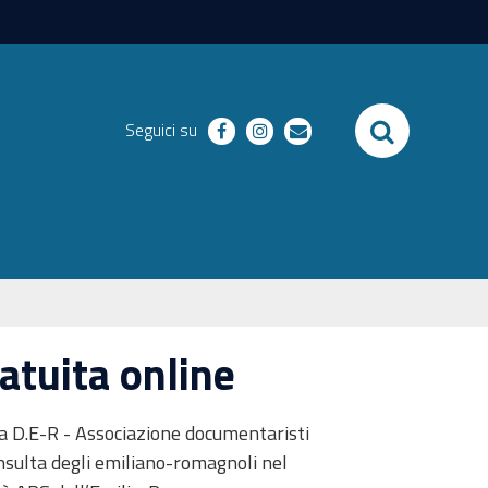
SEARCH
Seguici su
facebook
instagram
email
tuita online
a D.E-R - Associazione documentaristi
nsulta degli emiliano-romagnoli nel