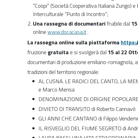
“Coopi” (Società Cooperativa Italiana Zurigo) e 
Interculturale “Punto di Incontro”;
Una rassegna di documentari
fruibile dal
15
online
www.docacasa.it
.
La rassegna online sulla piattaforma
https:
fruizione
gratuita
e si svolgerà dal
15 al 22 Ot
documentari di produzione emiliano-romagnola, att
tradizioni del territorio regionale:
AL CUSNA. LE RADICI DEL CANTO, LA MEM
e Marco Mensa
DENOMINAZIONE DI ORIGINE POPOLARE di
DIVIETO DI TRANSITO di Roberto Cannavò
GLI ANNI CHE CANTANO di Filippo Vendemm
IL RISVEGLIO DEL FIUME SEGRETO di Andrea
LAURA BASSI UNA VITA STRAORDINARIA di