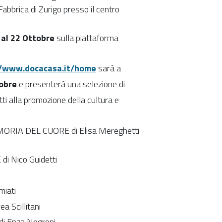
Fabbrica di Zurigo presso il centro
 al 22 Ottobre
sulla piattaforma
//www.docacasa.it/home
sarà a
tobre
e presenterà una selezione di
i alla promozione della cultura e
ORIA DEL CUORE di Elisa Mereghetti
 Nico Guidetti
iati
 Scillitani
 Enza Negroni