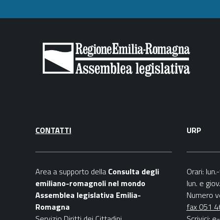
CONTATTI
URP
Area a supporto della
C
onsulta degli
Orari
: lun
emiliano-romagnoli nel mondo
lun. e gio
Assemblea legislativa Emilia-
Numero v
Romagna
fax 051 
Servizio Diritti dei Cittadini
Scrivici
:
e-