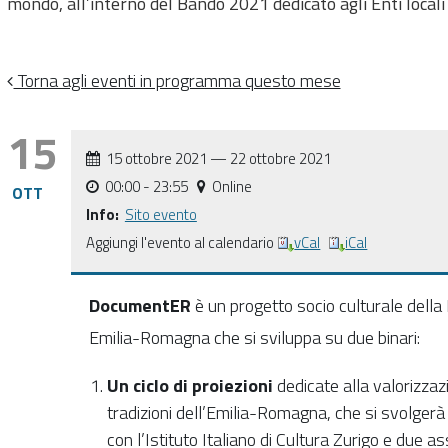
mondo, all’interno del Bando 2021 dedicato agli Enti loca
Torna agli eventi in programma questo mese
15
15 ottobre 2021
—
22 ottobre 2021
00:00
- 23:55
Online
OTT
Info:
Sito evento
Aggiungi l'evento al calendario
vCal
iCal
DocumentER
è un progetto socio culturale dell
Emilia-Romagna che si sviluppa
su due binari:
Un ciclo di proiezioni
dedicate alla valorizzazi
tradizioni dell’Emilia-Romagna, che si svolgerà 
con l’Istituto Italiano di Cultura Zurigo e due ass