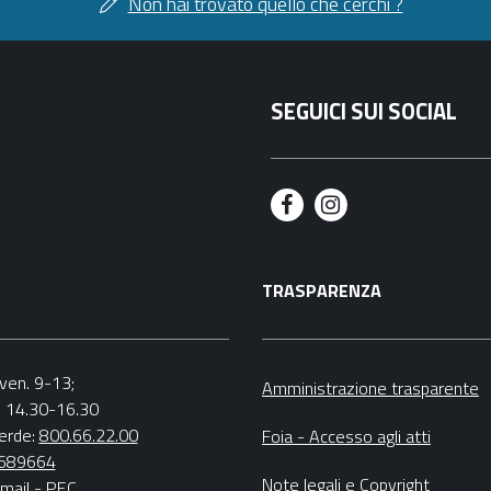
Non hai trovato quello che cerchi ?
SEGUICI SUI SOCIAL
F
I
a
n
TRASPARENZA
c
s
e
t
b
a
.-ven. 9-13;
Amministrazione trasparente
v. 14.30-16.30
o
g
erde:
800.66.22.00
Foia - Accesso agli atti
o
r
4689664
Note legali
e
Copyright
mail
-
PEC
k
a