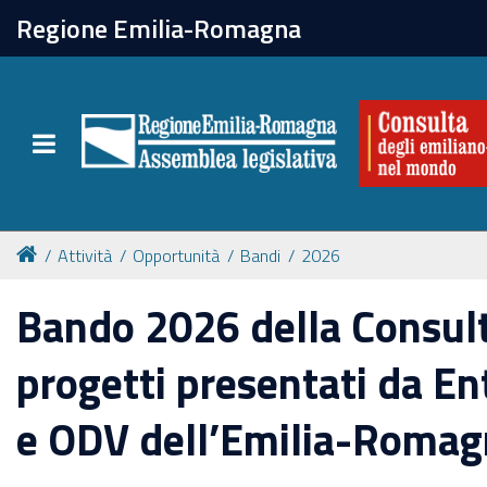
chiudi
Regione Emilia-Romagna
La Consulta
Toggle navigation
Attività
Per chi vive all'estero
Attività
Opportunità
Bandi
2026
Newsletter
Bando 2026 della Consul
progetti presentati da Ent
e ODV dell’Emilia-Roma