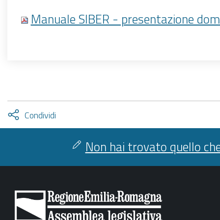
Manuale SIBER - presentazione do
Attiva
Condividi
condividi
facebook
twitter
Non hai trovato quello che