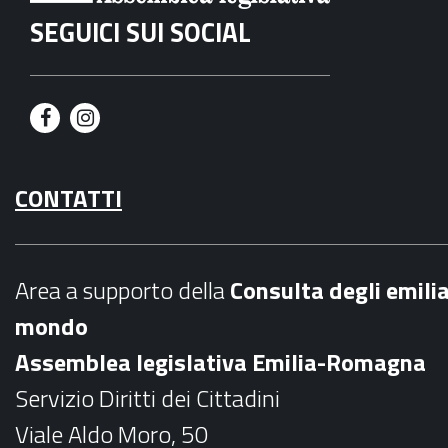
SEGUICI SUI SOCIAL
F
I
a
n
CONTATTI
c
s
e
t
b
a
Area a supporto della
C
onsulta degli emili
o
g
mondo
o
r
Assemblea legislativa Emilia-Romagna
k
a
Servizio Diritti dei Cittadini
m
Viale Aldo Moro, 50